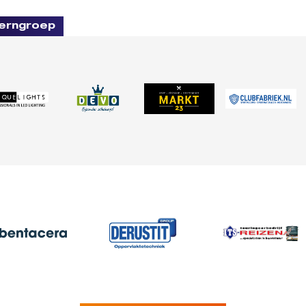
erngroep