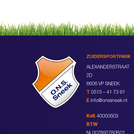
ZUIDERSPORTPARK
ALEXANDERSTRAAT
2D
8606 VP SNEEK
T
0515 – 41 73 91
E
info@onssneek.nl
KvK
40000603
BTW
NL007892780B01