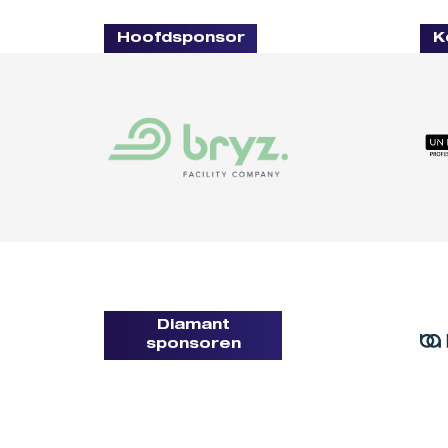
Hoofdsponsor
K
Diamant
sponsoren