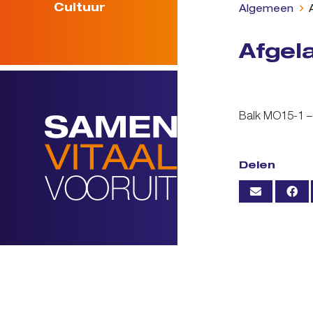
Cultuur
Algemeen
Afgel
Balk MO15-1 
Delen