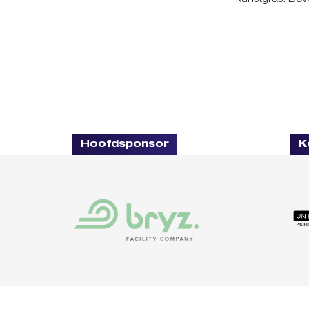
kunstgras. Bo
Hoofdsponsor
K