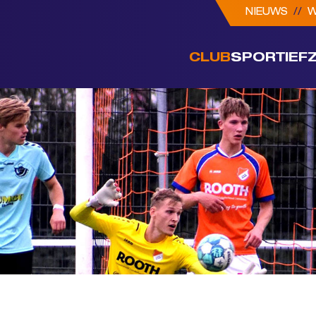
NIEUWS
//
W
CLUB
SPORTIEF