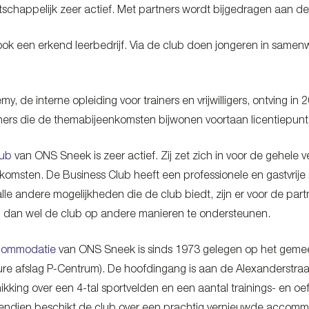
tschappelijk zeer actief. Met partners wordt bijgedragen aan de 
ok een erkend leerbedrijf. Via de club doen jongeren in samen
 de interne opleiding voor trainers en vrijwilligers, ontving in
ners die de themabijeenkomsten bijwonen voortaan licentiepunten
lub
van ONS Sneek is zeer actief. Zij zet zich in voor de gehele v
nkomsten. De Business Club heeft een professionele en gastvrij
lle andere mogelijkheden die de club biedt, zijn er voor de par
 dan wel de club op andere manieren te ondersteunen.
commodatie
van ONS Sneek is sinds 1973 gelegen op het gemeent
ure afslag P-Centrum). De hoofdingang is aan de Alexanderstraa
ikking over een 4-tal sportvelden en een aantal trainings- en