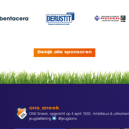
Bekijk alle sponsoren
ons_sneek
ONS Sneek, opgericht op 4 april 1932. Ambitieus & uitkomen
jeugdafdeling
@jeugdons