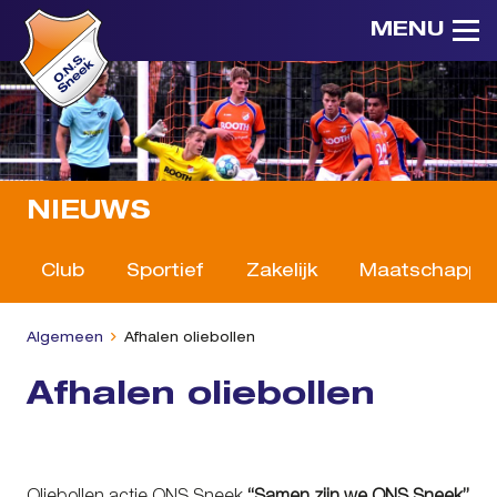
MENU
NIEUWS
Club
Sportief
Zakelijk
Maatschappeli
Algemeen
Afhalen oliebollen
Afhalen oliebollen