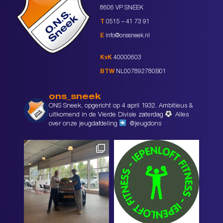
8606 VP SNEEK
T
0515 – 41 73 91
E
info@onssneek.nl
KvK
40000603
BTW
NL007892780B01
ons_sneek
ONS Sneek, opgericht op 4 april 1932. Ambitieus &
uitkomend in de Vierde Divisie zaterdag
Alles
over onze jeugdafdeling
@jeugdons