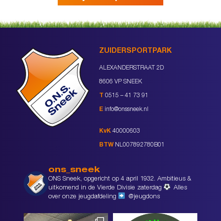
ZUIDERSPORTPARK
ALEXANDERSTRAAT 2D
8606 VP SNEEK
T
0515 – 41 73 91
E
info@onssneek.nl
KvK
40000603
BTW
NL007892780B01
ons_sneek
ONS Sneek, opgericht op 4 april 1932. Ambitieus &
uitkomend in de Vierde Divisie zaterdag
Alles
over onze jeugdafdeling
@jeugdons