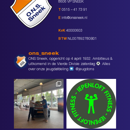
8606 VP SNEEK
T
0515 – 41 73 91
E
info@onssneek.nl
KvK
40000603
BTW
NL007892780B01
ons_sneek
ONS Sneek, opgericht op 4 april 1932. Ambitieus &
uitkomend in de Vierde Divisie zaterdag
Alles
over onze jeugdafdeling
@jeugdons