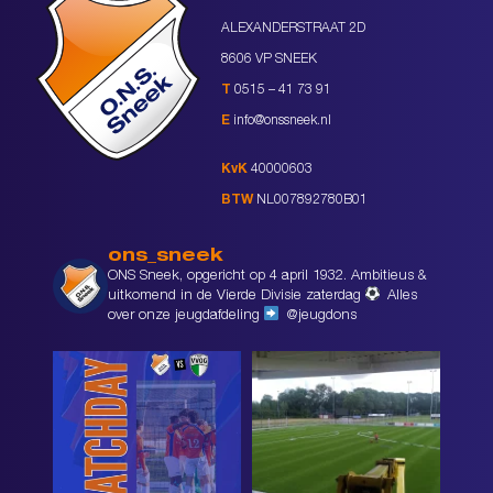
ALEXANDERSTRAAT 2D
8606 VP SNEEK
T
0515 – 41 73 91
E
info@onssneek.nl
KvK
40000603
BTW
NL007892780B01
ons_sneek
ONS Sneek, opgericht op 4 april 1932. Ambitieus &
uitkomend in de Vierde Divisie zaterdag
Alles
over onze jeugdafdeling
@jeugdons