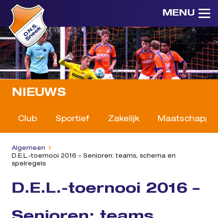
MENU
NIEUWS
Club
Sportief
Zakelijk
Maatschappeli
Algemeen
D.E.L.-toernooi 2016 – Senioren: teams, schema en
spelregels
D.E.L.-toernooi 2016 –
Senioren: teams,