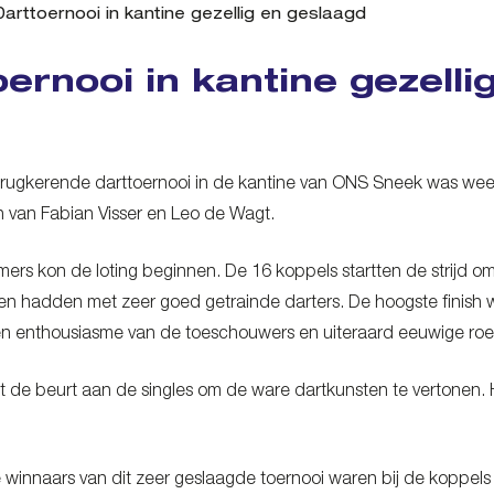
Darttoernooi in kantine gezellig en geslaagd
oernooi in kantine gezelli
 terugkerende darttoernooi in de kantine van ONS Sneek was weer
 van Fabian Visser en Leo de Wagt.
ers kon de loting beginnen. De 16 koppels startten de strijd om 
en hadden met zeer goed getrainde darters. De hoogste finish 
n enthousiasme van de toeschouwers en uiteraard eeuwige ro
 de beurt aan de singles om de ware dartkunsten te vertonen. 
ke winnaars van dit zeer geslaagde toernooi waren bij de koppe