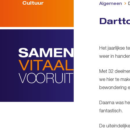
Cultuur
Algemeen
Dartt
Het jaarlijkse
weer in handen
Met 32 deelnem
we hier te mak
bewondering e
Daarna was het
fantastisch.
De uiteindelij