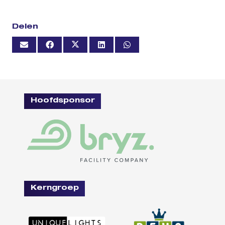
Delen
Hoofdsponsor
Kerngroep