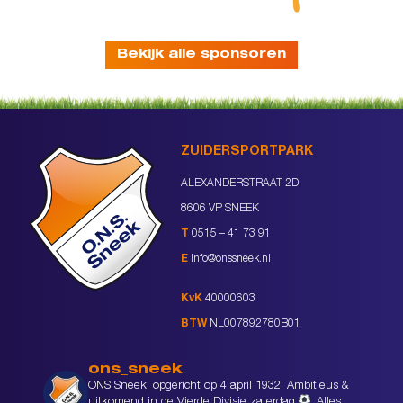
Bekijk alle sponsoren
ZUIDERSPORTPARK
ALEXANDERSTRAAT 2D
8606 VP SNEEK
T
0515 – 41 73 91
E
info@onssneek.nl
KvK
40000603
BTW
NL007892780B01
ons_sneek
ONS Sneek, opgericht op 4 april 1932. Ambitieus &
uitkomend in de Vierde Divisie zaterdag
Alles