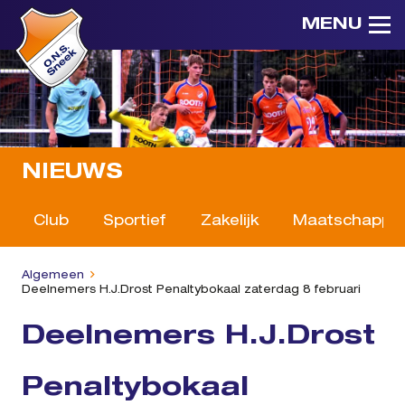
MENU
NIEUWS
Club
Sportief
Zakelijk
Maatschappeli
Algemeen
Deelnemers H.J.Drost Penaltybokaal zaterdag 8 februari
Deelnemers H.J.Drost
Penaltybokaal