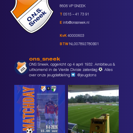
8606 VP SNEEK
T
0515 – 41 73 91
E
info@onssneek.nl
KvK
40000603
BTW
NL007892780B01
ons_sneek
ONS Sneek, opgericht op 4 april 1932. Ambitieus &
uitkomend in de Vierde Divisie zaterdag
Alles
over onze jeugdafdeling
@jeugdons