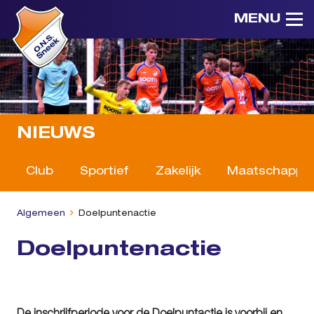
MENU
NIEUWS
Club
Sportief
Zakelijk
Maatschappeli
Algemeen
Doelpuntenactie
Doelpuntenactie