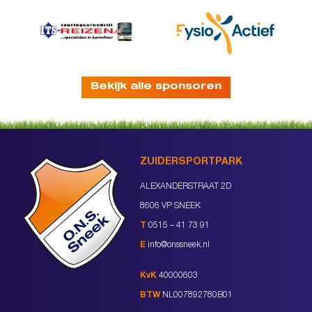
Bekijk alle sponsoren
ZUIDERSPORTPARK
ALEXANDERSTRAAT 2D
8606 VP SNEEK
T
0515 – 41 73 91
E
info@onssneek.nl
KvK
40000603
BTW
NL007892780B01