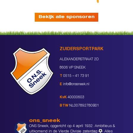
Bekijk alle sponsoren
ZUIDERSPORTPARK
ALEXANDERSTRAAT 2D
8606 VP SNEEK
T
0515 – 41 73 91
E
info@onssneek.nl
KvK
40000603
BTW
NL007892780B01
ons_sneek
ONS Sneek, opgericht op 4 april 1932. Ambitieus &
uitkomend in de Vierde Divisie zaterdag
Alles