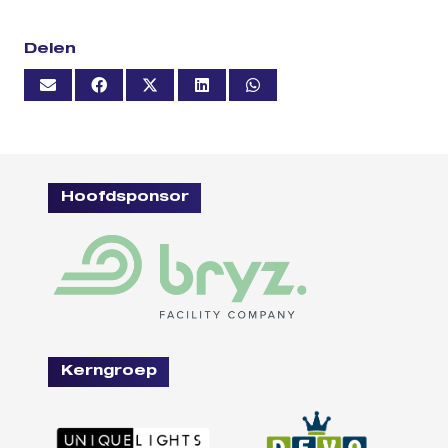
Delen
Hoofdsponsor
Kerngroep