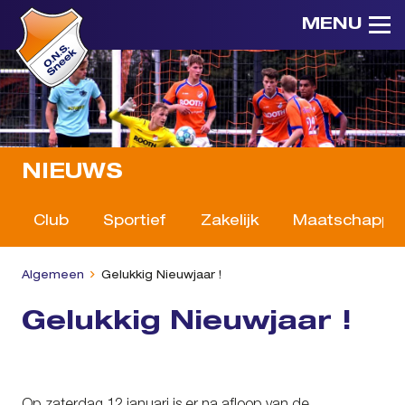
MENU
NIEUWS
Club
Sportief
Zakelijk
Maatschappeli
Algemeen
Gelukkig Nieuwjaar !
Gelukkig Nieuwjaar !