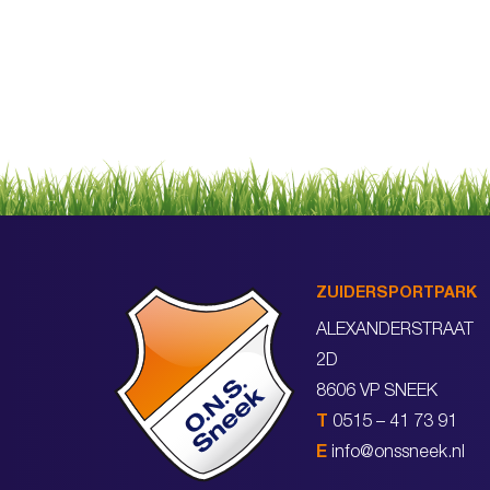
ZUIDERSPORTPARK
ALEXANDERSTRAAT
2D
8606 VP SNEEK
T
0515 – 41 73 91
E
info@onssneek.nl