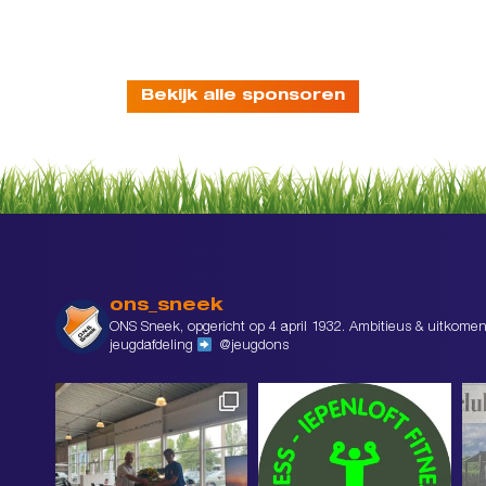
Bekijk alle sponsoren
ons_sneek
ONS Sneek, opgericht op 4 april 1932. Ambitieus & uitkomen
jeugdafdeling
@jeugdons