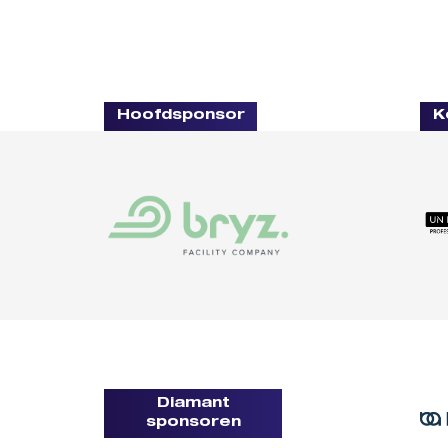
Hoofdsponsor
K
Diamant
sponsoren