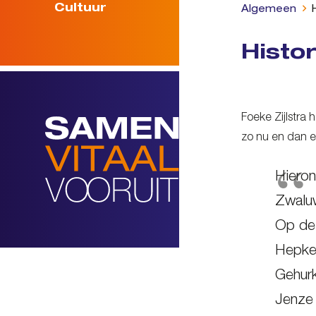
Cultuur
Algemeen
Histo
Foeke Zijlstra 
zo nu en dan e
Hieron
Zwalu
Op de 
Hepke
Gehurk
Jenze 