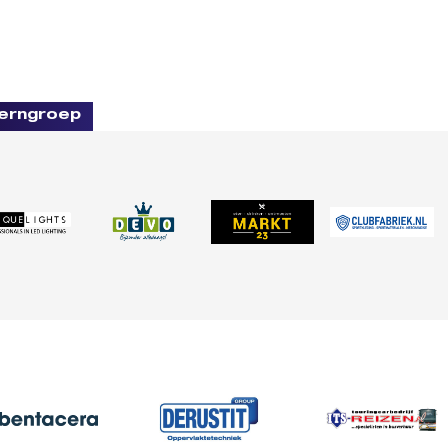
erngroep