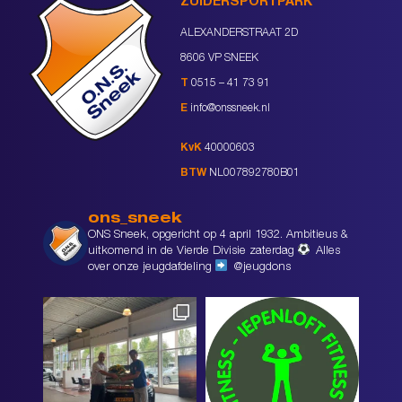
ZUIDERSPORTPARK
ALEXANDERSTRAAT 2D
8606 VP SNEEK
T
0515 – 41 73 91
E
info@onssneek.nl
KvK
40000603
BTW
NL007892780B01
ons_sneek
ONS Sneek, opgericht op 4 april 1932. Ambitieus &
uitkomend in de Vierde Divisie zaterdag
Alles
over onze jeugdafdeling
@jeugdons