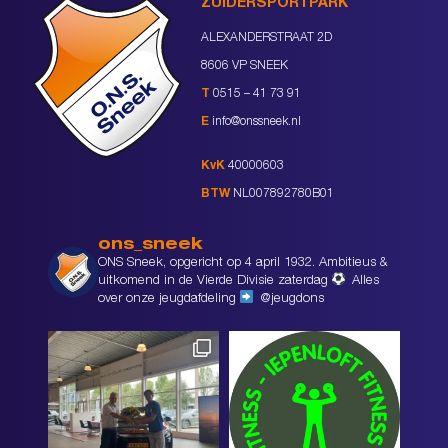
ZUIDERSPORTPARK
ALEXANDERSTRAAT 2D
8606 VP SNEEK
T
0515 – 41 73 91
E
info@onssneek.nl
KvK
40000603
BTW
NL007892780B01
ons_sneek
ONS Sneek, opgericht op 4 april 1932. Ambitieus &
uitkomend in de Vierde Divisie zaterdag
Alles
over onze jeugdafdeling
@jeugdons