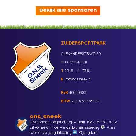
Bekijk alle sponsoren
ZUIDERSPORTPARK
ALEXANDERSTRAAT 2D
8606 VP SNEEK
T
0515 – 41 73 91
E
info@onssneek.nl
KvK
40000603
BTW
NL007892780B01
ons_sneek
ONS Sneek, opgericht op 4 april 1932. Ambitieus &
uitkomend in de Vierde Divisie zaterdag
Alles
over onze jeugdafdeling
@jeugdons