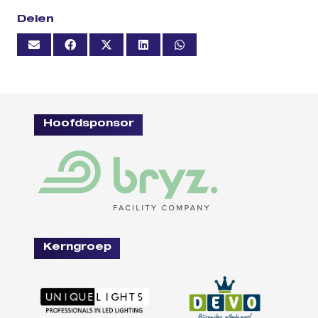
Delen
Hoofdsponsor
Kerngroep