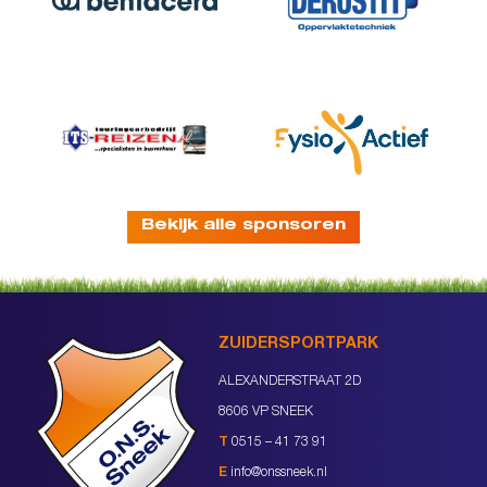
Bekijk alle sponsoren
ZUIDERSPORTPARK
ALEXANDERSTRAAT 2D
8606 VP SNEEK
T
0515 – 41 73 91
E
info@onssneek.nl