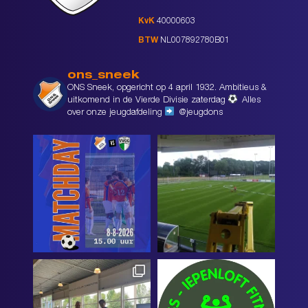
KvK
40000603
BTW
NL007892780B01
ons_sneek
ONS Sneek, opgericht op 4 april 1932. Ambitieus &
uitkomend in de Vierde Divisie zaterdag
Alles
over onze jeugdafdeling
@jeugdons