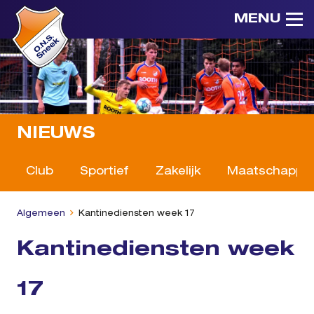
MENU
NIEUWS
Club
Sportief
Zakelijk
Maatschappeli
Algemeen
Kantinediensten week 17
Kantinediensten week
17