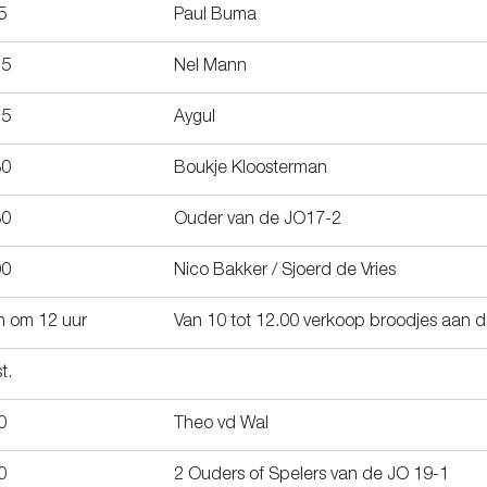
5
Paul Buma
15
Nel Mann
15
Aygul
30
Boukje Kloosterman
30
Ouder van de JO17-2
00
Nico Bakker / Sjoerd de Vries
 om 12 uur
Van 10 tot 12.00 verkoop broodjes aan d
t.
0
Theo vd Wal
0
2 Ouders of Spelers van de JO 19-1