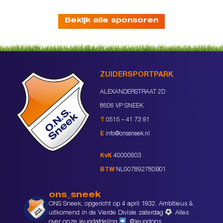
Bekijk alle sponsoren
ZUIDERSPORTPARK
ALEXANDERSTRAAT 2D
8606 VP SNEEK
T
0515 – 41 73 91
E
info@onssneek.nl
KvK
40000603
BTW
NL007892780B01
ons_sneek
ONS Sneek, opgericht op 4 april 1932. Ambitieus &
uitkomend in de Vierde Divisie zaterdag
Alles
over onze jeugdafdeling
@jeugdons