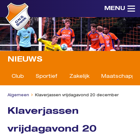
MENU
NIEUWS
Club
Sportief
Zakelijk
Maatschappeli
Algemeen
Klaverjassen vrijdagavond 20 december
Klaverjassen
vrijdagavond 20