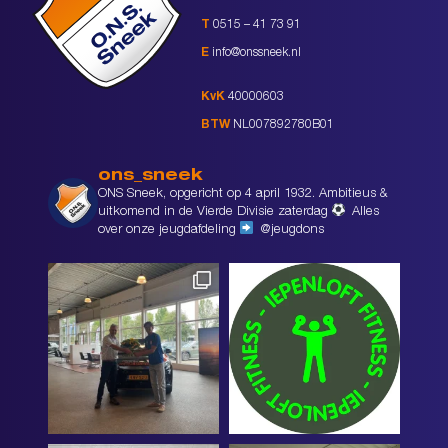
T
0515 – 41 73 91
E
info@onssneek.nl
KvK
40000603
BTW
NL007892780B01
ons_sneek
ONS Sneek, opgericht op 4 april 1932. Ambitieus &
uitkomend in de Vierde Divisie zaterdag
Alles
over onze jeugdafdeling
@jeugdons