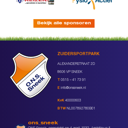
Bekijk alle sponsoren
ZUIDERSPORTPARK
ALEXANDERSTRAAT 2D
8606 VP SNEEK
T
0515 – 41 73 91
E
info@onssneek.nl
KvK
40000603
BTW
NL007892780B01
ons_sneek