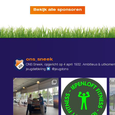
Bekijk alle sponsoren
ons_sneek
ONS Sneek, opgericht op 4 april 1932. Ambitieus & uitkomen
jeugdafdeling
@jeugdons