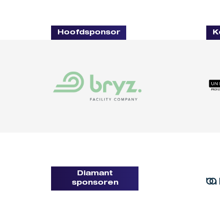
Hoofdsponsor
K
Diamant
sponsoren