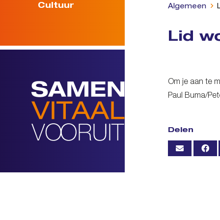
Cultuur
Algemeen
Lid w
Om je aan te m
Paul Buma/Pet
Delen