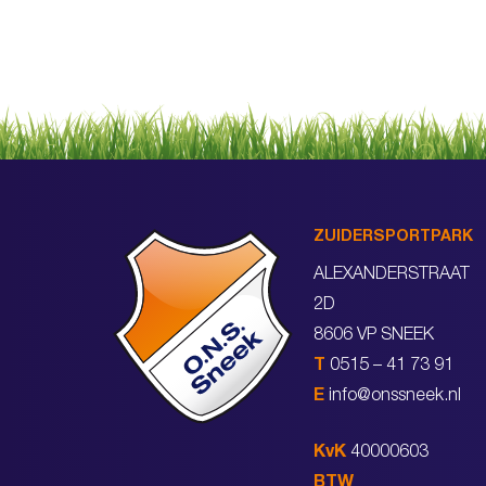
ZUIDERSPORTPARK
ALEXANDERSTRAAT
2D
8606 VP SNEEK
T
0515 – 41 73 91
E
info@onssneek.nl
KvK
40000603
BTW