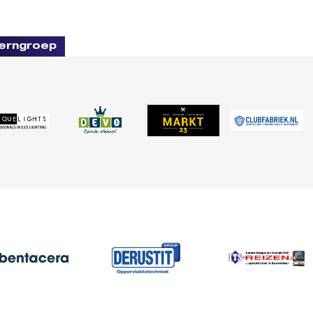
erngroep