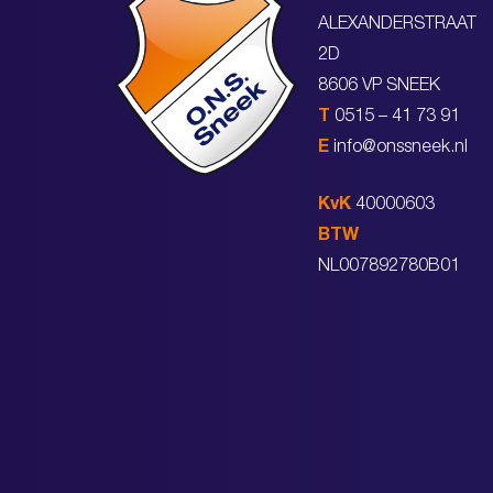
ALEXANDERSTRAAT
2D
8606 VP SNEEK
T
0515 – 41 73 91
E
info@onssneek.nl
KvK
40000603
BTW
NL007892780B01