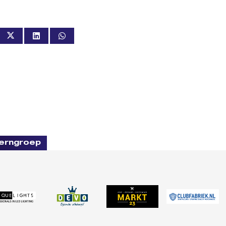
erngroep