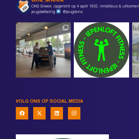
ons_sneek
ONS Sneek, opgericht op 4 april 1932. Ambitieus & uitkomen
jeugdafdeling
@jeugdons
VOLG ONS OP SOCIAL MEDIA