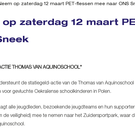
Neem op zaterdag 12 maart PET-flessen mee naar ONS S
op zaterdag 12 maart PE
Sneek
-ACTIE THOMAS VAN AQUINOSCHOOL
*
rsteunt de statiegeld-actie van de Thomas van Aquinoschool te
n voor gevluchte Oekraïense schoolkinderen in Polen.
gt alle jeugdleden, bezoekende jeugdteams en hun supporters 
vm de veiligheid) mee te nemen naar het Zuidersportpark, wa
uinoschool.