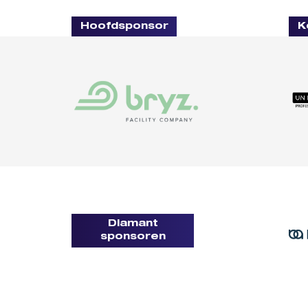
Hoofdsponsor
K
Diamant
sponsoren