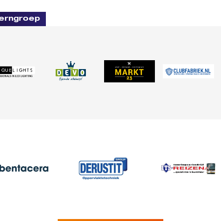
erngroep