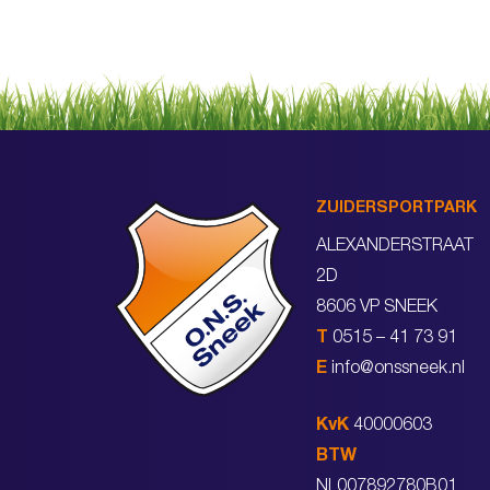
ZUIDERSPORTPARK
ALEXANDERSTRAAT
2D
8606 VP SNEEK
T
0515 – 41 73 91
E
info@onssneek.nl
KvK
40000603
BTW
NL007892780B01