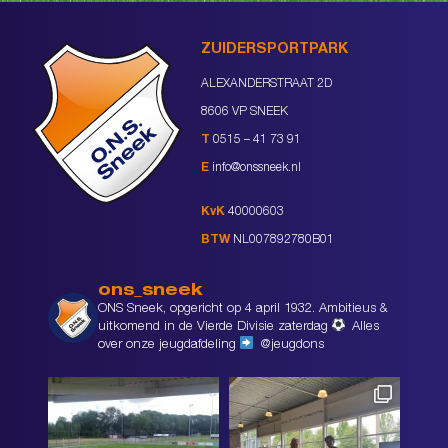
ZUIDERSPORTPARK
ALEXANDERSTRAAT 2D
8606 VP SNEEK
T
0515 – 41 73 91
E
info@onssneek.nl
KvK
40000603
BTW
NL007892780B01
ons_sneek
ONS Sneek, opgericht op 4 april 1932. Ambitieus &
uitkomend in de Vierde Divisie zaterdag
Alles
over onze jeugdafdeling
@jeugdons