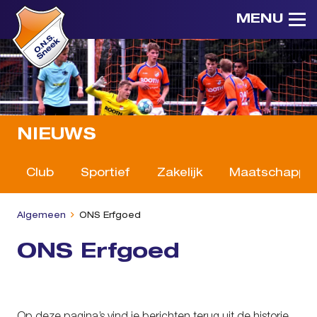
MENU
NIEUWS
Club
Sportief
Zakelijk
Maatschappeli
Algemeen
ONS Erfgoed
ONS Erfgoed