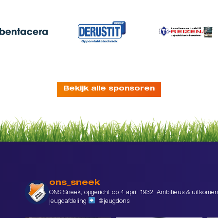
Bekijk alle sponsoren
ons_sneek
ONS Sneek, opgericht op 4 april 1932. Ambitieus & uitkomen
jeugdafdeling
@jeugdons