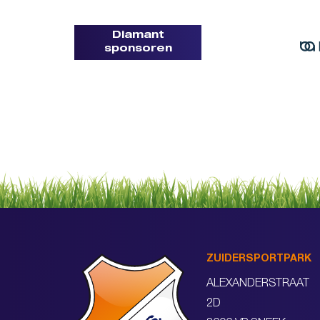
Diamant
sponsoren
ZUIDERSPORTPARK
ALEXANDERSTRAAT
2D