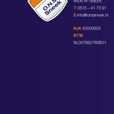
8606 VP SNEEK
T
0515 – 41 73 91
E
info@onssneek.nl
KvK
40000603
BTW
NL007892780B01