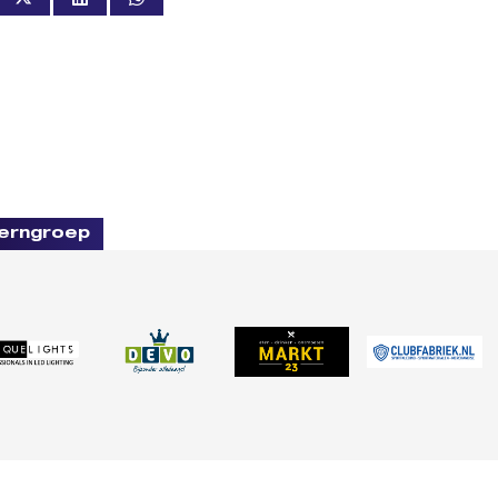
erngroep