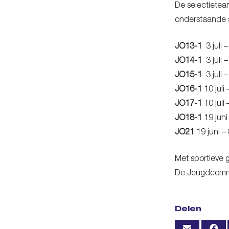
De selectieteam
onderstaande s
JO13-1
3 juli 
JO14-1
3 juli 
JO15-1
3 juli 
JO16-1
10 juli
JO17-1
10 juli
JO18-1
19 juni
JO21
19 juni –
Met sportieve g
De Jeugdcomm
Delen