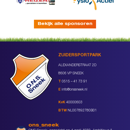
Bekijk alle sponsoren
ZUIDERSPORTPARK
ALEXANDERSTRAAT 2D
8606 VP SNEEK
T
0515 – 41 73 91
E
info@onssneek.nl
KvK
40000603
BTW
NL007892780B01
ons_sneek