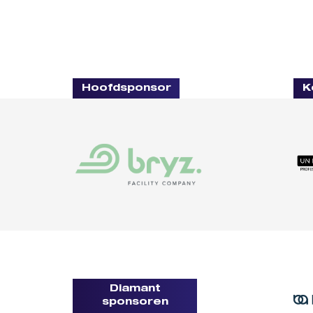
Hoofdsponsor
K
Diamant
sponsoren