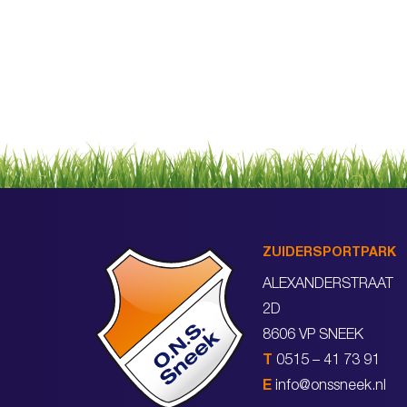
ZUIDERSPORTPARK
ALEXANDERSTRAAT
2D
8606 VP SNEEK
T
0515 – 41 73 91
E
info@onssneek.nl