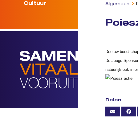
Cultuur
Algemeen
Poies
Doe uw boodschap
De Jeugd Sponsor 
natuurlijk ook in o
Delen