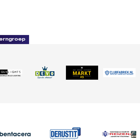
erngroep