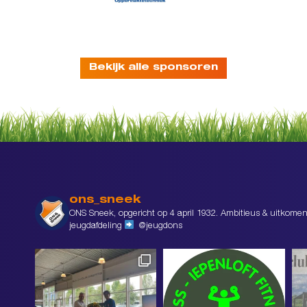
Bekijk alle sponsoren
ons_sneek
ONS Sneek, opgericht op 4 april 1932. Ambitieus & uitkomen
jeugdafdeling
@jeugdons