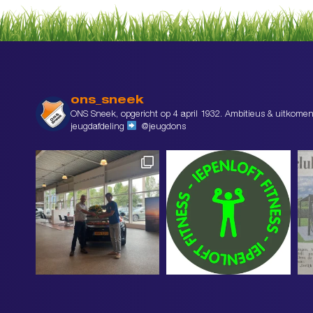
ons_sneek
ONS Sneek, opgericht op 4 april 1932. Ambitieus & uitkomen
jeugdafdeling
@jeugdons