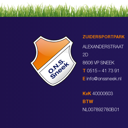
ZUIDERSPORTPARK
ALEXANDERSTRAAT
2D
8606 VP SNEEK
T
0515 – 41 73 91
E
info@onssneek.nl
KvK
40000603
BTW
NL007892780B01