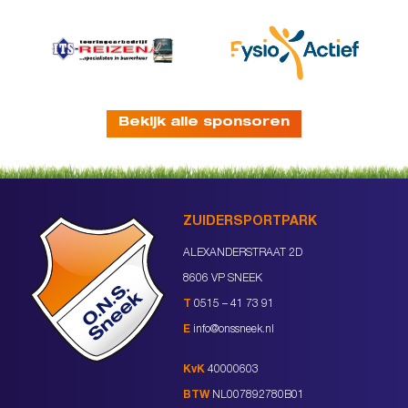
Bekijk alle sponsoren
ZUIDERSPORTPARK
ALEXANDERSTRAAT 2D
8606 VP SNEEK
T
0515 – 41 73 91
E
info@onssneek.nl
KvK
40000603
BTW
NL007892780B01