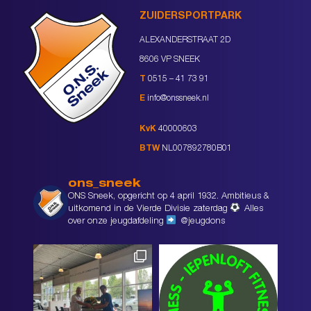
ZUIDERSPORTPARK
ALEXANDERSTRAAT 2D
8606 VP SNEEK
T
0515 – 41 73 91
E
info@onssneek.nl
KvK
40000603
BTW
NL007892780B01
ons_sneek
ONS Sneek, opgericht op 4 april 1932. Ambitieus &
uitkomend in de Vierde Divisie zaterdag
Alles
over onze jeugdafdeling
@jeugdons