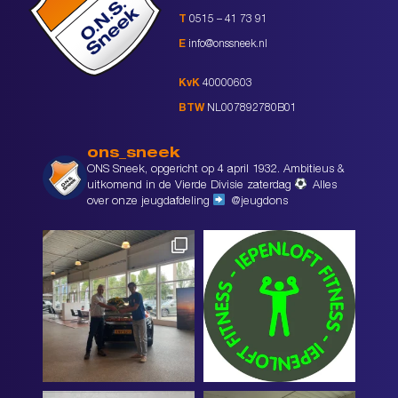
T
0515 – 41 73 91
E
info@onssneek.nl
KvK
40000603
BTW
NL007892780B01
ons_sneek
ONS Sneek, opgericht op 4 april 1932. Ambitieus &
uitkomend in de Vierde Divisie zaterdag
Alles
over onze jeugdafdeling
@jeugdons