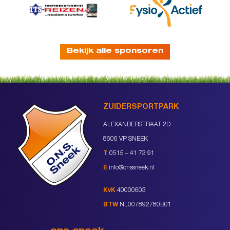
Bekijk alle sponsoren
ZUIDERSPORTPARK
ALEXANDERSTRAAT 2D
8606 VP SNEEK
T
0515 – 41 73 91
E
info@onssneek.nl
KvK
40000603
BTW
NL007892780B01