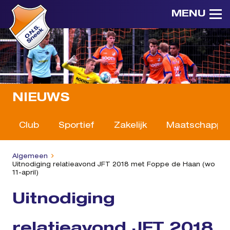
MENU
NIEUWS
Club
Sportief
Zakelijk
Maatschappeli
Algemeen
Uitnodiging relatieavond JFT 2018 met Foppe de Haan (wo
11-april)
Uitnodiging
relatieavond JFT 2018