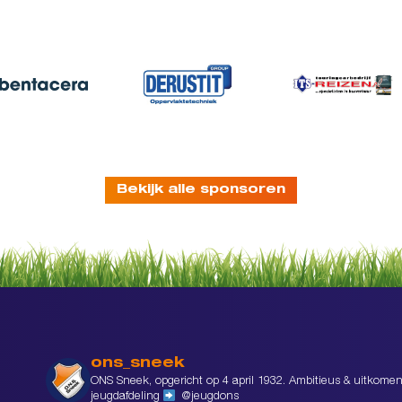
Bekijk alle sponsoren
ons_sneek
ONS Sneek, opgericht op 4 april 1932. Ambitieus & uitkomen
jeugdafdeling
@jeugdons