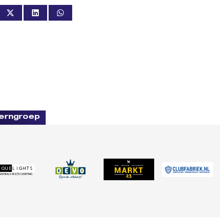
erngroep