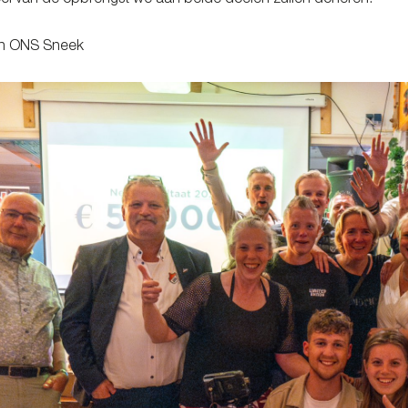
el van de opbrengst we aan beide doelen zullen doneren.
an ONS Sneek