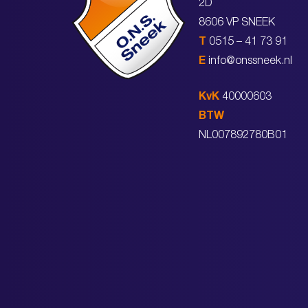
2D
8606 VP SNEEK
T
0515 – 41 73 91
E
info@onssneek.nl
KvK
40000603
BTW
NL007892780B01