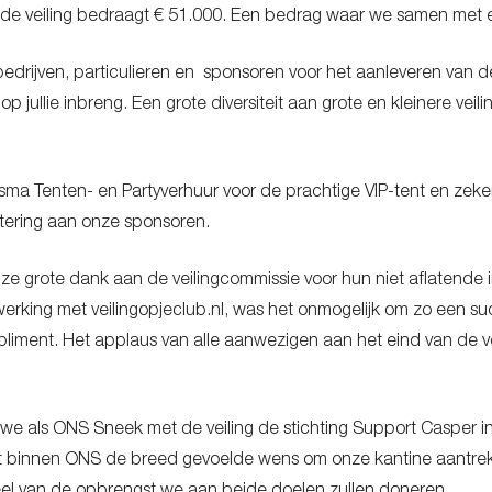
de veiling bedraagt € 51.000. Een bedrag waar we samen met el
edrijven, particulieren en sponsoren voor het aanleveren van de 
ub op jullie inbreng. Een grote diversiteit aan grote en kleinere v
ma Tenten- en Partyverhuur voor de prachtige VIP-tent en zeke
tering aan onze sponsoren.
nze grote dank aan de veilingcommissie voor hun niet aflatende inz
king met veilingopjeclub.nl, was het onmogelijk om zo een succe
liment. Het applaus van alle aanwezigen aan het eind van de v
t we als ONS Sneek met de veiling de stichting Support Casper in
ft binnen ONS de breed gevoelde wens om onze kantine aantre