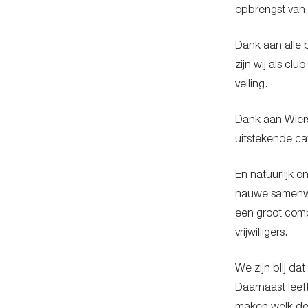
opbrengst van 
Dank aan alle b
zijn wij als cl
veiling.
Dank aan Wiers
uitstekende ca
En natuurlijk o
nauwe samenwer
een groot comp
vrijwilligers.
We zijn blij da
Daarnaast lee