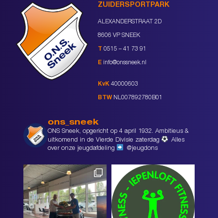
ZUIDERSPORTPARK
ALEXANDERSTRAAT 2D
8606 VP SNEEK
T
0515 – 41 73 91
E
info@onssneek.nl
KvK
40000603
BTW
NL007892780B01
ons_sneek
ONS Sneek, opgericht op 4 april 1932. Ambitieus &
uitkomend in de Vierde Divisie zaterdag
Alles
over onze jeugdafdeling
@jeugdons