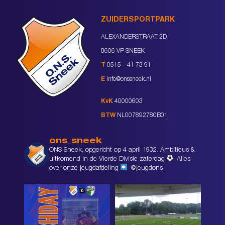
ZUIDERSPORTPARK
ALEXANDERSTRAAT 2D
8606 VP SNEEK
T
0515 – 41 73 91
E
info@onssneek.nl
KvK
40000603
BTW
NL007892780B01
ons_sneek
ONS Sneek, opgericht op 4 april 1932. Ambitieus &
uitkomend in de Vierde Divisie zaterdag
Alles
over onze jeugdafdeling
@jeugdons