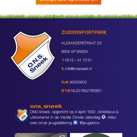
ZUIDERSPORTPARK
ALEXANDERSTRAAT 2D
8606 VP SNEEK
T
0515 – 41 73 91
E
info@onssneek.nl
KvK
40000603
BTW
NL007892780B01
ons_sneek
ONS Sneek, opgericht op 4 april 1932. Ambitieus &
uitkomend in de Vierde Divisie zaterdag
Alles
over onze jeugdafdeling
@jeugdons