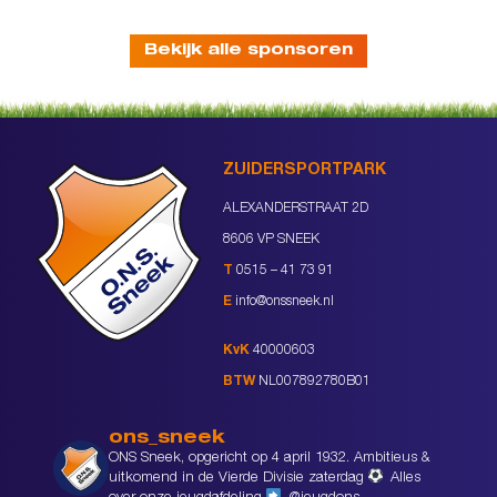
Bekijk alle sponsoren
ZUIDERSPORTPARK
ALEXANDERSTRAAT 2D
8606 VP SNEEK
T
0515 – 41 73 91
E
info@onssneek.nl
KvK
40000603
BTW
NL007892780B01
ons_sneek
ONS Sneek, opgericht op 4 april 1932. Ambitieus &
uitkomend in de Vierde Divisie zaterdag
Alles