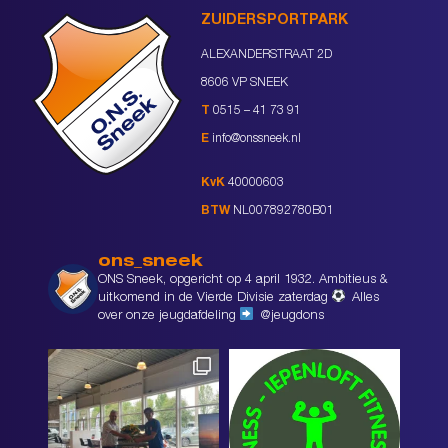
ZUIDERSPORTPARK
ALEXANDERSTRAAT 2D
8606 VP SNEEK
T
0515 – 41 73 91
E
info@onssneek.nl
KvK
40000603
BTW
NL007892780B01
ons_sneek
ONS Sneek, opgericht op 4 april 1932. Ambitieus &
uitkomend in de Vierde Divisie zaterdag
Alles
over onze jeugdafdeling
@jeugdons