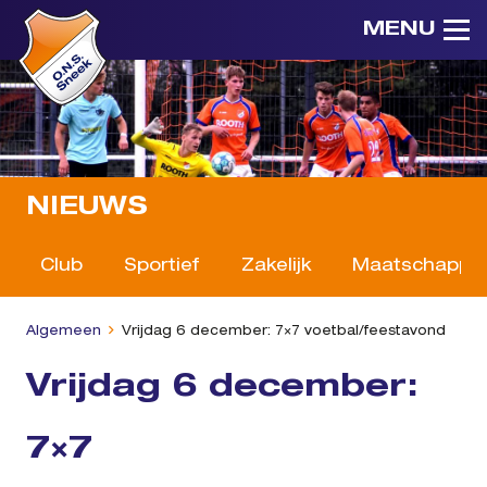
MENU
NIEUWS
Club
Sportief
Zakelijk
Maatschappeli
Algemeen
Vrijdag 6 december: 7×7 voetbal/feestavond
Vrijdag 6 december:
7×7