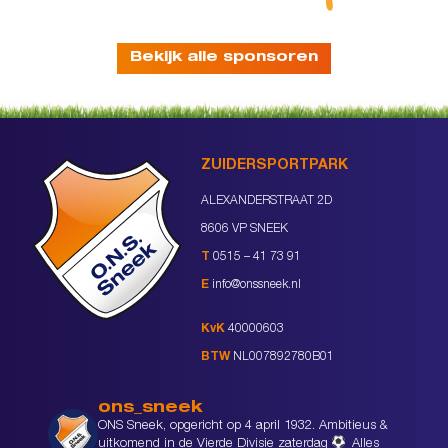
Bekijk alle sponsoren
ZUIDERSPORTPARK
ALEXANDERSTRAAT 2D
8606 VP SNEEK
T
0515 – 41 73 91
E
info@onssneek.nl
KvK
40000603
BTW
NL007892780B01
ons_sneek
ONS Sneek, opgericht op 4 april 1932. Ambitieus &
uitkomend in de Vierde Divisie zaterdag
Alles