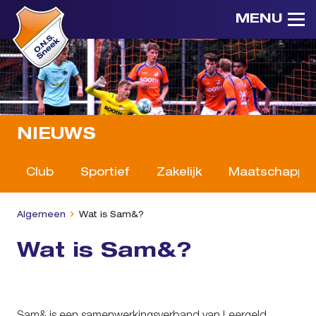
MENU
NIEUWS
Club
Sportief
Zakelijk
Maatschappeli
Algemeen
Wat is Sam&?
Wat is Sam&?