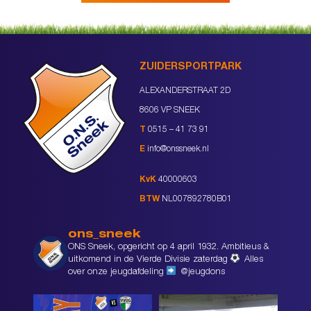
ZUIDERSPORTPARK
ALEXANDERSTRAAT 2D
8606 VP SNEEK
T
0515 – 41 73 91
E
info@onssneek.nl
KvK
40000603
BTW
NL007892780B01
ons_sneek
ONS Sneek, opgericht op 4 april 1932. Ambitieus &
uitkomend in de Vierde Divisie zaterdag
Alles
over onze jeugdafdeling
@jeugdons