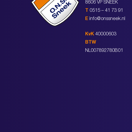
8606 VP SNEEK
T
0515 – 41 73 91
E
info@onssneek.nl
KvK
40000603
BTW
NL007892780B01