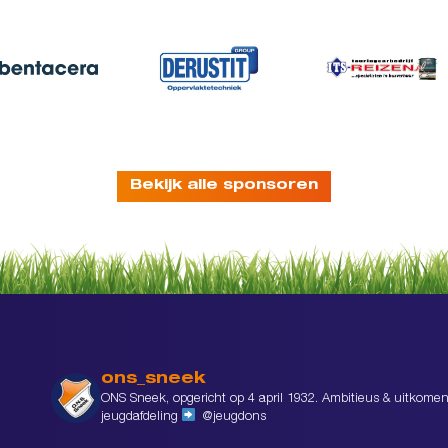
Bekijk alle sponsoren
ons_sneek
ONS Sneek, opgericht op 4 april 1932. Ambitieus & uitkomen
jeugdafdeling
@jeugdons