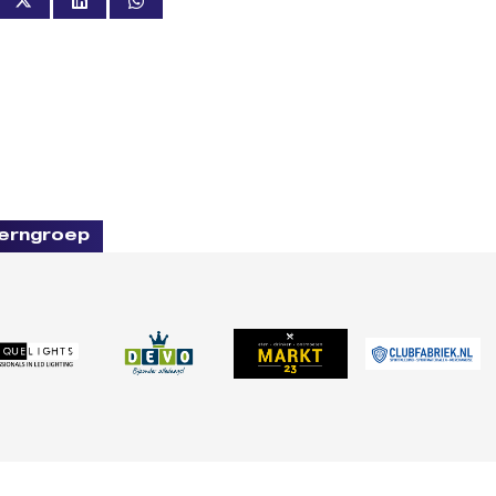
erngroep