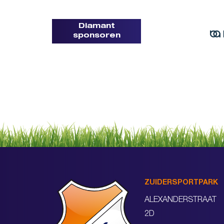
Diamant
sponsoren
ZUIDERSPORTPARK
ALEXANDERSTRAAT
2D