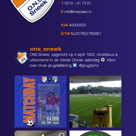
T
0515 – 41 73 91
E
info@onssneek.nl
KvK
40000603
BTW
NL007892780B01
ons_sneek
ONS Sneek, opgericht op 4 april 1932. Ambitieus &
uitkomend in de Vierde Divisie zaterdag
Alles
over onze jeugdafdeling
@jeugdons