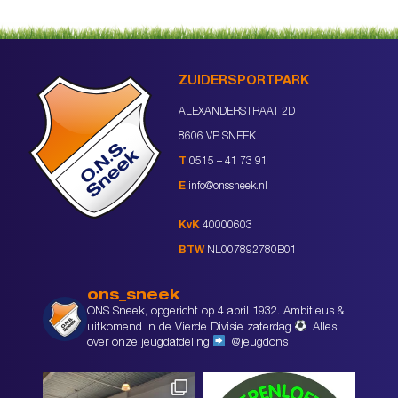
ZUIDERSPORTPARK
ALEXANDERSTRAAT 2D
8606 VP SNEEK
T
0515 – 41 73 91
E
info@onssneek.nl
KvK
40000603
BTW
NL007892780B01
ons_sneek
ONS Sneek, opgericht op 4 april 1932. Ambitieus &
uitkomend in de Vierde Divisie zaterdag
Alles
over onze jeugdafdeling
@jeugdons