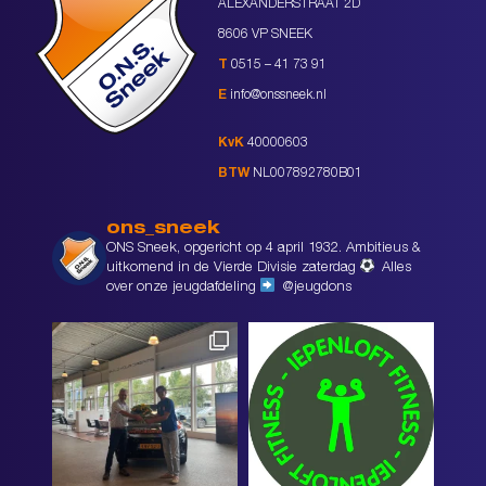
ALEXANDERSTRAAT 2D
8606 VP SNEEK
T
0515 – 41 73 91
E
info@onssneek.nl
KvK
40000603
BTW
NL007892780B01
ons_sneek
ONS Sneek, opgericht op 4 april 1932. Ambitieus &
uitkomend in de Vierde Divisie zaterdag
Alles
over onze jeugdafdeling
@jeugdons