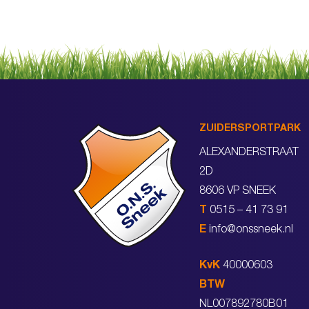
ZUIDERSPORTPARK
ALEXANDERSTRAAT
2D
8606 VP SNEEK
T
0515 – 41 73 91
E
info@onssneek.nl
KvK
40000603
BTW
NL007892780B01