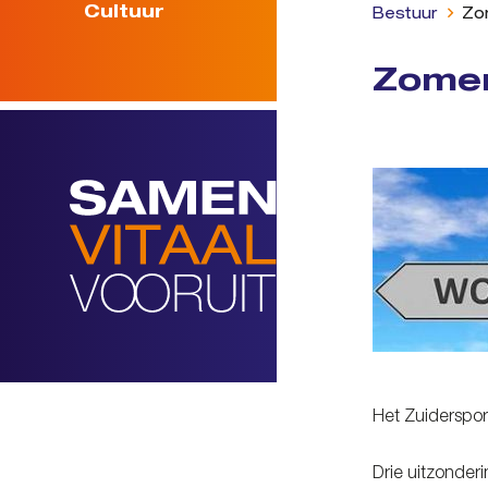
Cultuur
Bestuur
Zom
Zomer
Het Zuidersport
Drie uitzonderi