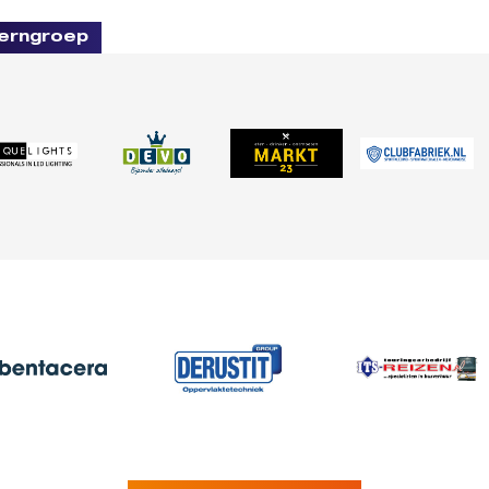
erngroep