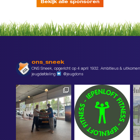
Bekijk alle sponsoren
ons_sneek
ONS Sneek, opgericht op 4 april 1932. Ambitieus & uitkomen
jeugdafdeling
@jeugdons