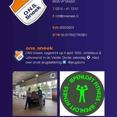
8606 VP SNEEK
T
0515 – 41 73 91
E
info@onssneek.nl
KvK
40000603
BTW
NL007892780B01
ons_sneek
ONS Sneek, opgericht op 4 april 1932. Ambitieus &
uitkomend in de Vierde Divisie zaterdag
Alles
over onze jeugdafdeling
@jeugdons