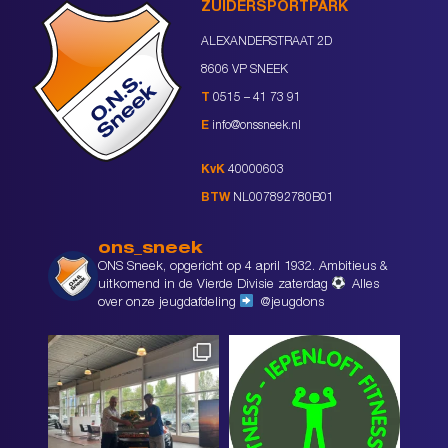
ZUIDERSPORTPARK
ALEXANDERSTRAAT 2D
8606 VP SNEEK
T
0515 – 41 73 91
E
info@onssneek.nl
KvK
40000603
BTW
NL007892780B01
ons_sneek
ONS Sneek, opgericht op 4 april 1932. Ambitieus &
uitkomend in de Vierde Divisie zaterdag
Alles
over onze jeugdafdeling
@jeugdons