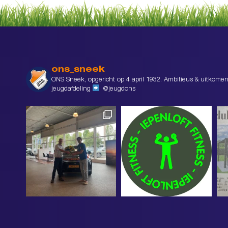
ons_sneek
ONS Sneek, opgericht op 4 april 1932. Ambitieus & uitkomen
jeugdafdeling
@jeugdons