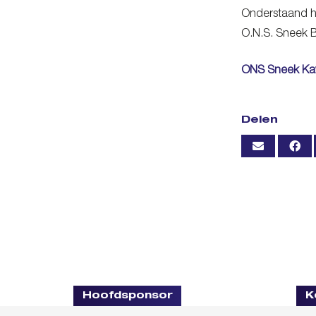
Onderstaand he
O.N.S. Sneek B
ONS Sneek Kave
Delen
Hoofdsponsor
K