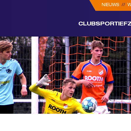
NIEUWS
//
W
CLUB
SPORTIEF