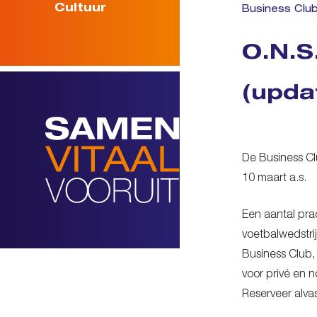
Cultuur
Business Clu
O.N.S.
(upda
De Business Cl
10 maart a.s.
Een aantal prac
voetbalwedstri
Business Club,
voor privé en n
Reserveer alva