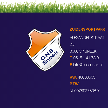
ZUIDERSPORTPARK
ALEXANDERSTRAAT
2D
8606 VP SNEEK
T
0515 – 41 73 91
E
info@onssneek.nl
KvK
40000603
BTW
NL007892780B01