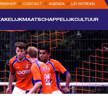
EBSHOP
//
CONTACT
//
AGENDA
//
LID WORDEN
ZAKELIJK
MAATSCHAPPELIJK
CULTUUR