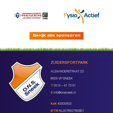
Bekijk alle sponsoren
ZUIDERSPORTPARK
ALEXANDERSTRAAT 2D
8606 VP SNEEK
T
0515 – 41 73 91
E
info@onssneek.nl
KvK
40000603
BTW
NL007892780B01