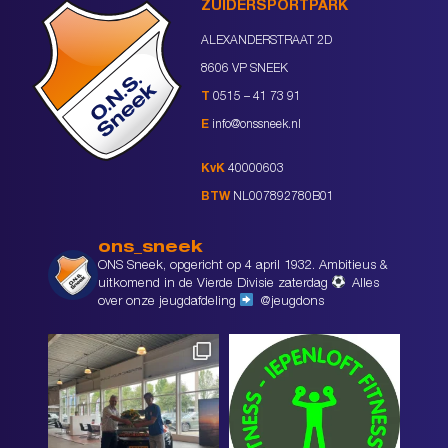
ZUIDERSPORTPARK
ALEXANDERSTRAAT 2D
8606 VP SNEEK
T
0515 – 41 73 91
E
info@onssneek.nl
KvK
40000603
BTW
NL007892780B01
ons_sneek
ONS Sneek, opgericht op 4 april 1932. Ambitieus &
uitkomend in de Vierde Divisie zaterdag
Alles
over onze jeugdafdeling
@jeugdons