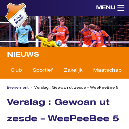
MENU
NIEUWS
Club
Sportief
Zakelijk
Maatschappeli
Evenement
Verslag : Gewoan ut zesde – WeePeeBee 5
Verslag : Gewoan ut
zesde – WeePeeBee 5