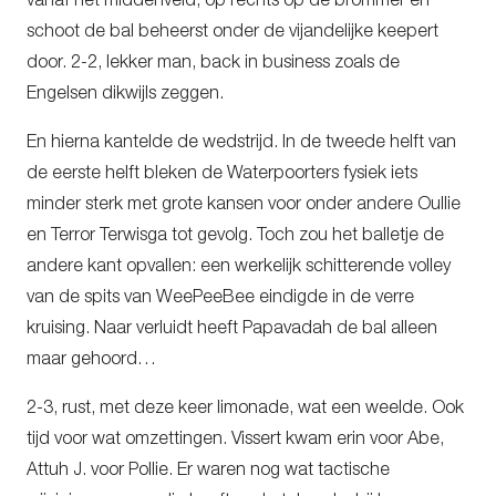
vanaf het middenveld, op rechts op de brommer en
schoot de bal beheerst onder de vijandelijke keepert
door. 2-2, lekker man, back in business zoals de
Engelsen dikwijls zeggen.
En hierna kantelde de wedstrijd. In de tweede helft van
de eerste helft bleken de Waterpoorters fysiek iets
minder sterk met grote kansen voor onder andere Oullie
en Terror Terwisga tot gevolg. Toch zou het balletje de
andere kant opvallen: een werkelijk schitterende volley
van de spits van WeePeeBee eindigde in de verre
kruising. Naar verluidt heeft Papavadah de bal alleen
maar gehoord…
2-3, rust, met deze keer limonade, wat een weelde. Ook
tijd voor wat omzettingen. Vissert kwam erin voor Abe,
Attuh J. voor Pollie. Er waren nog wat tactische